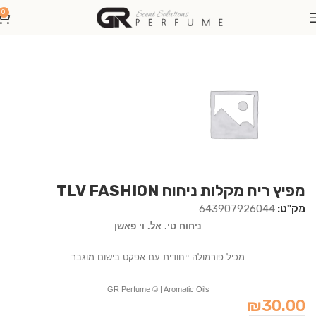
0
עמוד הבית
מפיצי ריח
מפיץ ריח מקלות
מפיץ ריח מקלות ניחוח TLV FASHION
מק"ט:
643907926044
ניחוח טי. אל. וי פאשן
מכיל פורמולה ייחודית עם אפקט בישום מוגבר
GR Perfume © | Aromatic Oils
₪
30.00