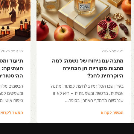
21 אפר 2025
18 אפר 2025
מתנה עם ניחוח של נשמה: למה
תיעוד ומס
מתנות מקוריות הן הבחירה
העתיקה: ה
היוקרתית לחג?
ההיסטוריה
בעידן שבו הכל זמין בלחיצת כפתור, מתנה
הבשמים מלווי
אמיתית, מרגשת ומשמעותית – היא לא זו
ומשמשים למגוו
שנרכשה מהמדף האחרון בסופר,...
טיפוח אישי ומ
המשך לקרוא
המשך לקרוא